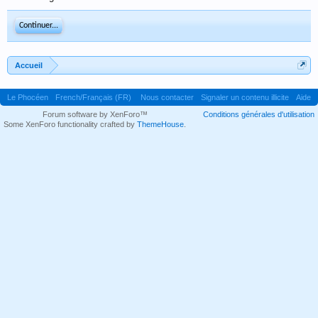
Continuer...
Accueil
Le Phocéen
French/Français (FR)
Nous contacter
Signaler un contenu illicite
Aide
Forum software by XenForo™
Conditions générales d'utilisation
Some XenForo functionality crafted by
ThemeHouse
.