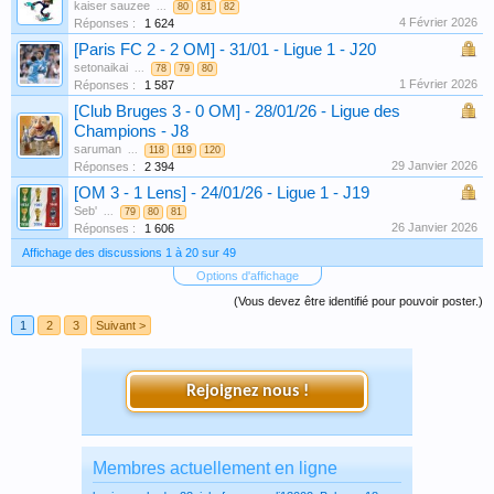
kaiser sauzee
...
80
81
82
4 Février 2026
Réponses :
1 624
[Paris FC 2 - 2 OM] - 31/01 - Ligue 1 - J20
setonaikai
...
78
79
80
1 Février 2026
Réponses :
1 587
[Club Bruges 3 - 0 OM] - 28/01/26 - Ligue des
Champions - J8
saruman
...
118
119
120
29 Janvier 2026
Réponses :
2 394
[OM 3 - 1 Lens] - 24/01/26 - Ligue 1 - J19
Seb'
...
79
80
81
26 Janvier 2026
Réponses :
1 606
Affichage des discussions 1 à 20 sur 49
Options d'affichage
(Vous devez être identifié pour pouvoir poster.)
1
2
3
Suivant >
Rejoignez nous !
Membres actuellement en ligne