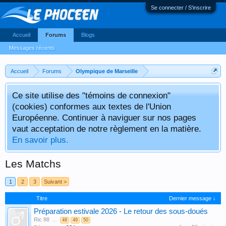
Se connecter / S'inscrire
Accueil
Forums
Blogs
Messages récents
Accueil
Forums
Olympique de Marseille
Ce site utilise des "témoins de connexion"
(cookies) conformes aux textes de l'Union
Européenne. Continuer à naviguer sur nos pages
vaut acceptation de notre règlement en la matière.
En savoir plus.
Les Matchs
1
2
3
Suivant >
Titre
Dernier message ↓
Préparation estivale 2026 - Le retour des sous-doués
Ric 88
...
48
49
50