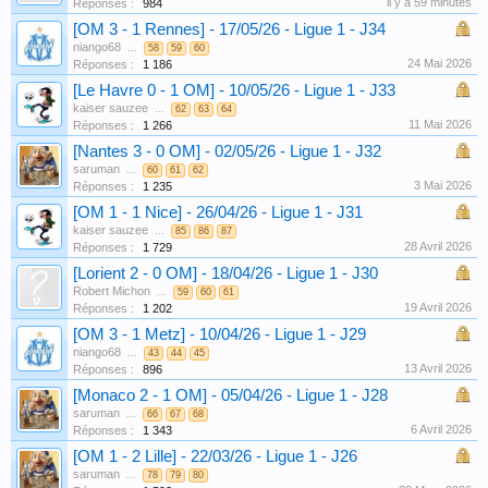
il y a 59 minutes
Réponses :
984
[OM 3 - 1 Rennes] - 17/05/26 - Ligue 1 - J34
niango68
...
58
59
60
24 Mai 2026
Réponses :
1 186
[Le Havre 0 - 1 OM] - 10/05/26 - Ligue 1 - J33
kaiser sauzee
...
62
63
64
11 Mai 2026
Réponses :
1 266
[Nantes 3 - 0 OM] - 02/05/26 - Ligue 1 - J32
saruman
...
60
61
62
3 Mai 2026
Réponses :
1 235
[OM 1 - 1 Nice] - 26/04/26 - Ligue 1 - J31
kaiser sauzee
...
85
86
87
28 Avril 2026
Réponses :
1 729
[Lorient 2 - 0 OM] - 18/04/26 - Ligue 1 - J30
Robert Michon
...
59
60
61
19 Avril 2026
Réponses :
1 202
[OM 3 - 1 Metz] - 10/04/26 - Ligue 1 - J29
niango68
...
43
44
45
13 Avril 2026
Réponses :
896
[Monaco 2 - 1 OM] - 05/04/26 - Ligue 1 - J28
saruman
...
66
67
68
6 Avril 2026
Réponses :
1 343
[OM 1 - 2 Lille] - 22/03/26 - Ligue 1 - J26
saruman
...
78
79
80