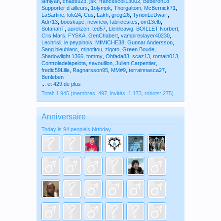
lamiyan
,
chadsu23
,
jsk
,
francescoli13002
,
Beberon18
,
Supporter d ailleurs
,
1olympk
,
Thorgaltom
,
McBernick71
,
LaSartine
,
lolo24
,
Cus
,
Lakh
,
gregt26
,
TyrionLeDwarf
,
Adi713
,
booskape
,
newnew
,
fabricesites
,
om13elb
,
SotanahT
,
aurelizen
,
ted57
,
Llenlleawg
,
BOILLET Norbert
,
Cris Mars
,
FYSKA
,
GenChabert
,
vampireslayer40230
,
Lechrisli
,
le peypinois
,
MIMICHE38
,
Gunnar Andersson
,
Sang bleublanc
,
minotitou
,
zigoto
,
Green Boude
,
Shadowlight 1366
,
tommy
,
Ohfada83
,
scaz13
,
romain013
,
Controladelapelota
,
savouillon
,
Julien Carpentier
,
fredic59Lille
,
Ragnarsson95
,
MM#9
,
terrainnasca27
,
Benleben
...
et 429 de plus
Total: 1 945 (membres: 497, invités: 1 173, robots: 275)
Anniversaire
Today is 94 people's birthday.