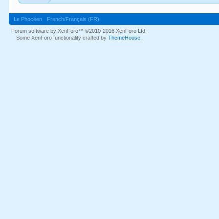
Le Phocéen
French/Français (FR)
Forum software by XenForo™
©2010-2016 XenForo Ltd.
Some XenForo functionality crafted by
ThemeHouse
.