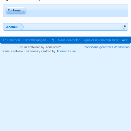
Continuer...
Accueil
Le Phocéen
French/Français (FR)
Nous contacter
Signaler un contenu illicite
Aide
Forum software by XenForo™
Conditions générales d'utilisation
Some XenForo functionality crafted by
ThemeHouse
.